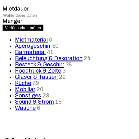
Mietdauer
Menge
Verfügbarkeit prüfen
Mietmaterial
0
Apérogeschirr
50
Barmaterial
41
Beleuchtung & Dekoration
24
Besteck & Geschirr
38
Foodtruck & Zelte
3
Gläser & Tassen
22
Küche
79
Mobiliar
20
Sonstiges
23
Sound & Strom
15
Wäsche
6