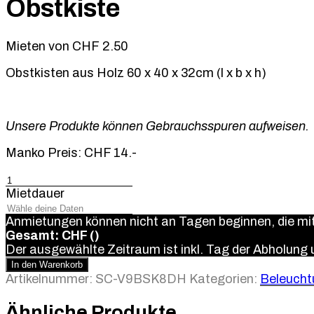
Obstkiste
Mieten von
CHF
2.50
Obstkisten aus Holz 60 x 40 x 32cm (l x b x h)
Unsere Produkte können Gebrauchsspuren aufweisen.
Manko Preis: CHF 14.-
Obstkiste
Menge
Mietdauer
Anmietungen können nicht an Tagen beginnen, die m
Gesamt: CHF
(
)
Der ausgewählte Zeitraum ist inkl. Tag der Abholung
In den Warenkorb
Artikelnummer:
SC-V9BSK8DH
Kategorien:
Beleucht
Ähnliche Produkte