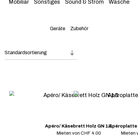
Mobiliar
Sonstiges
Sound & Strom
Wäsche
Geräte
Zubehör
Apéro/ Käsebrett Holz GN 1/1
Apéroplatte
Mieten von
CHF
4.00
Mieten 