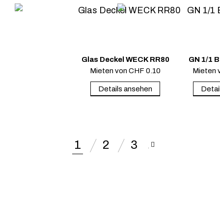
Glas Deckel WECK RR80
GN 1/1 B
Mieten von
CHF
0.10
Mieten 
Details ansehen
Detai
1
2
3