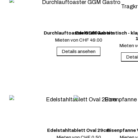
Durchlauftoaster GGM Gastro
Edelstahl Arbeitstisch - k
1
Mieten von
CHF
49.00
Mieten 
Details ansehen
Detai
Edelstahltablett Oval 29cm
Eisenpfanne 
Mieten von
CHF
0.50
Mieten 