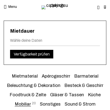
Menu
0
Mietdauer
Verfügbarkeit prüfen
Mietmaterial
Apérogeschirr
Barmaterial
Beleuchtung & Dekoration
Besteck & Geschirr
Foodtruck & Zelte
Gläser & Tassen
Küche
20
Mobiliar
Sonstiges
Sound & Strom