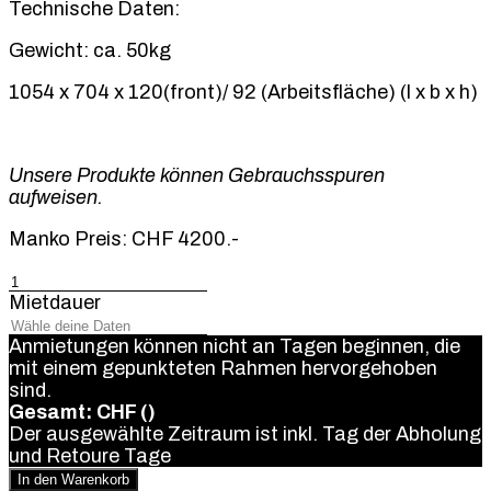
Technische Daten:
Gewicht: ca. 50kg
1054 x 704 x 120(front)/ 92 (Arbeitsfläche) (l x b x h)
Unsere Produkte können Gebrauchsspuren
aufweisen.
Manko Preis: CHF 4200.-
Eventbar
Eckstück
Mietdauer
(Rechts
aus
Anmietungen können nicht an Tagen beginnen, die
Barkeepersicht)
mit einem gepunkteten Rahmen hervorgehoben
Menge
sind.
Gesamt: CHF
(
)
Der ausgewählte Zeitraum ist inkl. Tag der Abholung
und Retoure
Tage
In den Warenkorb