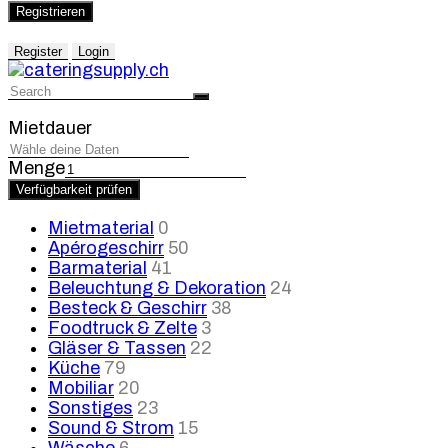
Registrieren
Register
Login
Mietdauer
Menge
Verfügbarkeit prüfen
Mietmaterial
0
Apérogeschirr
50
Barmaterial
41
Beleuchtung & Dekoration
24
Besteck & Geschirr
38
Foodtruck & Zelte
3
Gläser & Tassen
22
Küche
79
Mobiliar
20
Sonstiges
23
Sound & Strom
15