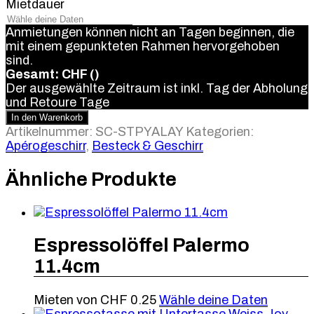
Rechteck
Mietdauer
Weiss
30
Anmietungen können nicht an Tagen beginnen, die
x
mit einem gepunkteten Rahmen hervorgehoben
20cm
sind.
Menge
Gesamt: CHF
(
)
Der ausgewählte Zeitraum ist inkl. Tag der Abholung
und Retoure
Tage
In den Warenkorb
Artikelnummer:
SC-STPYALAY
Kategorien:
Apérogeschirr
,
Besteck & Geschirr
Ähnliche Produkte
Espressolöffel Palermo
11.4cm
Mieten von
CHF
0.25
Wähle deine Daten