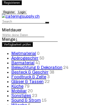
Registrieren
Register
Login
Mietdauer
Menge
Verfügbarkeit prüfen
Mietmaterial
0
Apérogeschirr
50
Barmaterial
41
Beleuchtung & Dekoration
24
Besteck & Geschirr
38
Foodtruck & Zelte
3
Gläser & Tassen
22
Küche
79
Mobiliar
20
Sonstiges
23
Sound & Strom
15