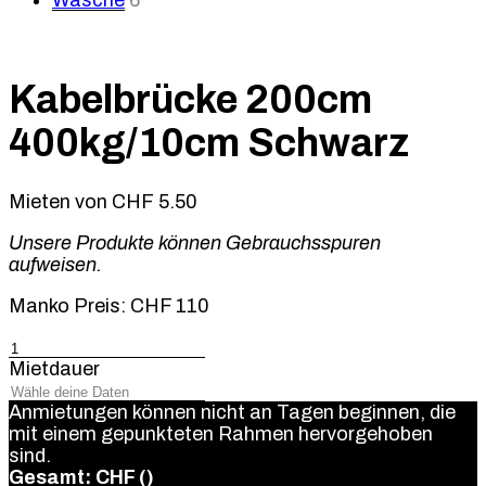
Wäsche
6
Kabelbrücke 200cm
400kg/10cm Schwarz
Mieten von
CHF
5.50
Unsere Produkte können Gebrauchsspuren
aufweisen.
Manko Preis: CHF 110
Kabelbrücke
200cm
Mietdauer
400kg/10cm
Schwarz
Anmietungen können nicht an Tagen beginnen, die
Menge
mit einem gepunkteten Rahmen hervorgehoben
sind.
Gesamt: CHF
(
)