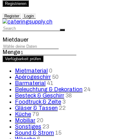
Registrieren
Register
Login
Mietdauer
Menge
Verfügbarkeit prüfen
Mietmaterial
0
Apérogeschirr
50
Barmaterial
41
Beleuchtung & Dekoration
24
Besteck & Geschirr
38
Foodtruck & Zelte
3
Gläser & Tassen
22
Küche
79
Mobiliar
20
Sonstiges
23
Sound & Strom
15