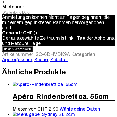
GN
1/1
Mietdauer
Serviertablett
Calvis
Anmietungen können nicht an Tagen beginnen, die
Menge
mit einem gepunkteten Rahmen hervorgehoben
sind.
Gesamt: CHF
(
)
Der ausgewählte Zeitraum ist inkl. Tag der Abholung
und Retoure
Tage
In den Warenkorb
Artikelnummer:
SC-6DHVDK9A
Kategorien:
Apérogeschirr
,
Küche
,
Zubehör
Ähnliche Produkte
Apéro-Rindenbrett ca. 55cm
Mieten von
CHF
2.90
Wähle deine Daten