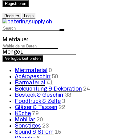
Registrieren
Register
Login
Mietdauer
Menge
Verfügbarkeit prüfen
Mietmaterial
0
Apérogeschirr
50
Barmaterial
41
Beleuchtung & Dekoration
24
Besteck & Geschirr
38
Foodtruck & Zelte
3
Gläser & Tassen
22
Küche
79
Mobiliar
20
Sonstiges
23
Sound & Strom
15