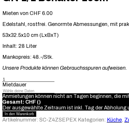
Mieten von
CHF
6.00
Edelstahl, rostfrei. Genormte Abmessungen, mit pra
53x32.5x10 cm (LxBxT)
Inhalt: 28 Liter
Mankopreis: 48.-/Stk.
Unsere Produkte können Gebrauchsspuren aufweisen.
GN
1/1
Mietdauer
Behälter
10cm
Anmietungen können nicht an Tagen beginnen, die m
Menge
Gesamt: CHF
(
)
Der ausgewählte Zeitraum ist inkl. Tag der Abholung
In den Warenkorb
Artikelnummer:
SC-Z4ZSEPEX
Kategorien:
Küche
,
Z