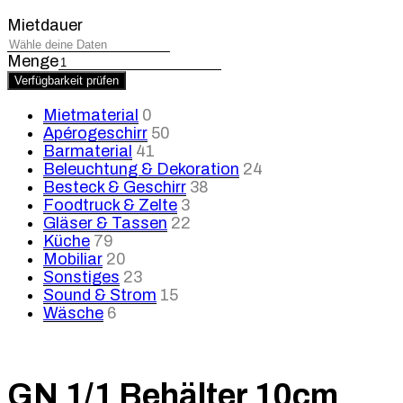
Mietdauer
Menge
Verfügbarkeit prüfen
Mietmaterial
0
Apérogeschirr
50
Barmaterial
41
Beleuchtung & Dekoration
24
Besteck & Geschirr
38
Foodtruck & Zelte
3
Gläser & Tassen
22
Küche
79
Mobiliar
20
Sonstiges
23
Sound & Strom
15
Wäsche
6
GN 1/1 Behälter 10cm