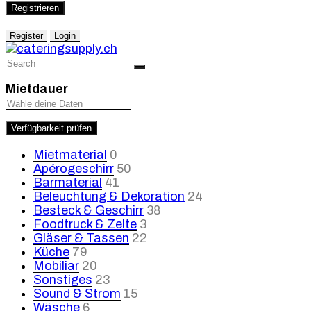
Registrieren
Register
Login
Mietdauer
Verfügbarkeit prüfen
Mietmaterial
0
Apérogeschirr
50
Barmaterial
41
Beleuchtung & Dekoration
24
Besteck & Geschirr
38
Foodtruck & Zelte
3
Gläser & Tassen
22
Küche
79
Mobiliar
20
Sonstiges
23
Sound & Strom
15
Wäsche
6