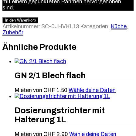
mit einem gepunkteten Rahmen hervorgehoben
sind.
In den Warenkorb
Artikelnummer:
SC-0JHVKL13
Kategorien:
Küche
,
Zubehör
Ähnliche Produkte
GN 2/1 Blech flach
Mieten von
CHF
1.50
Wähle deine Daten
Dosierungstrichter mit
Halterung 1L
Mieten von
CHF
2.90
Wähle deine Daten