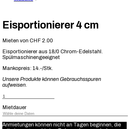
Eisportionierer 4 cm
Mieten von
CHF
2.00
Eisportionierer aus 18/0 Chrom-Edelstahl.
Spülmaschinengeeignet
Mankopreis: 14.-/Stk.
Unsere Produkte können Gebrauchsspuren
aufweisen.
Eisportionierer
4
cm
Mietdauer
Menge
Anmietungen können nicht an Tagen beginnen, die