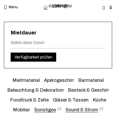
Menu
0
Mietdauer
Verfügbarkeit prüfen
Mietmaterial
Apérogeschirr
Barmaterial
Beleuchtung & Dekoration
Besteck & Geschirr
Foodtruck & Zelte
Gläser & Tassen
Küche
23
15
Mobiliar
Sonstiges
Sound & Strom