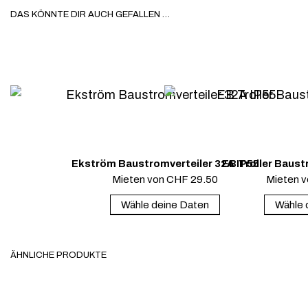
DAS KÖNNTE DIR AUCH GEFALLEN …
Ekström Baustromverteiler 32A IP55
EB Troller Baust
Mieten von
CHF
29.50
Mieten 
Wähle deine Daten
Wähle 
ÄHNLICHE PRODUKTE